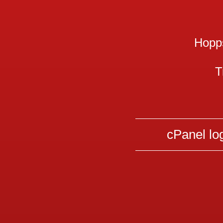
Hopps
T
cPanel lo