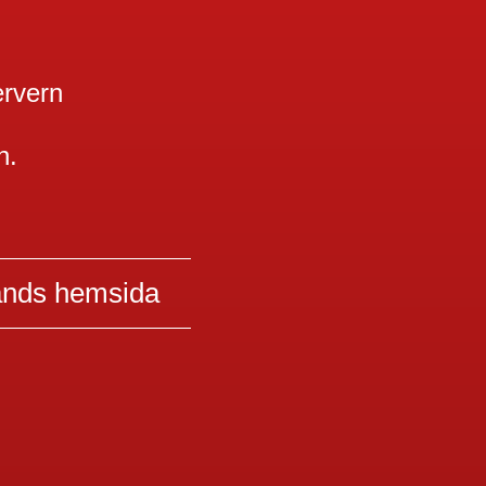
ervern
n.
ands hemsida